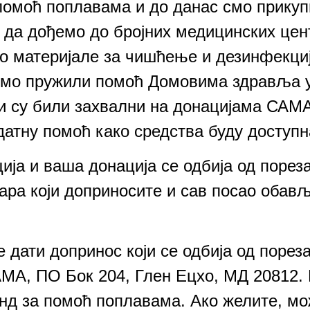
омоћ поплавама и до данас смо прикуп
 да дођемо до бројних медицинских цен
о материјале за чишћење и дезинфекциј
смо пружили помоћ Домовима здравља у
и су били захвални на донацијама САМ
атну помоћ како средства буду доступн
ја и ваша донација се одбија од порез
ара који доприносите и сав посао обав
ти допринос који се одбија од пореза 
МА, ПО Бок 204, Глен Ецхо, МД 20812.
нд за помоћ поплавама. Ако желите, мож