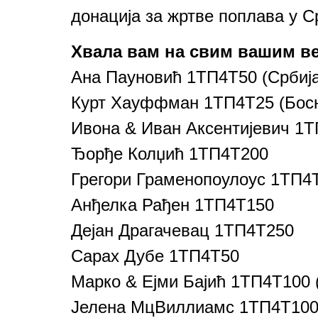
донација за жртве поплава у С
Хвала вам на свим вашим в
Ана Пауновић 1ТП4Т50 (Србија
Курт Хауффман 1ТП4Т25 (Бос
Ивона & Иван Аксентијевич 1
Ђорђе Колџић 1ТП4Т200
Грегори Граменопоулоус 1ТП4
Анђелка Рађен 1ТП4Т150
Дејан Драгачевац 1ТП4Т250
Сарах Дубе 1ТП4Т50
Марко & Ејми Бајић 1ТП4Т100 
Јелена МцВиллиамс 1ТП4Т100 