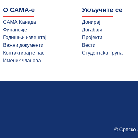
О САМА-e
Укључите се
САМА Kанада
Донирај
Финансије
Догађаји
Годишњи извештај
Пројекти
Важни документи
Вести
Контактирајте нас
Студентcka Групa
Именик чланова
© Српско-