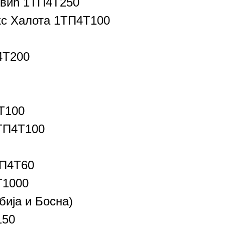
овић 1ТП4Т250
кс Халота 1ТП4Т100
4Т200
Т100
ТП4Т100
ТП4Т60
Т1000
ија и Босна)
150