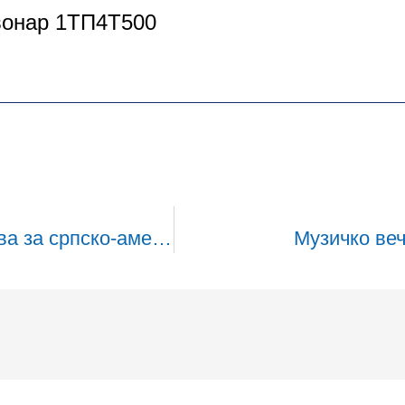
вонар 1ТП4Т500
Вечера за прикупљање средстава за српско-америчке лекаре
Музичко ве