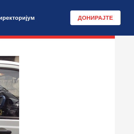
иректоријум
ДОНИРАЈTE