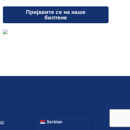
Пријавите се на наше
билтене
Serbian
цо