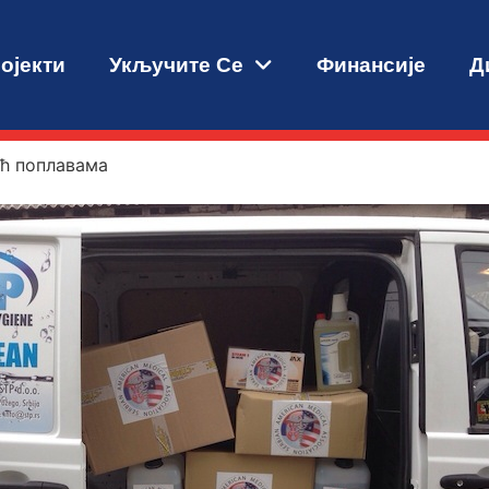
ојекти
Укључите Се
Финансије
Д
ћ поплавама