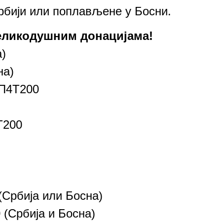
рбији или поплављене у Босни.
еликодушним донацијама!
)
на)
ТП4Т200
Т200
(Србија или Босна)
(Србија и Босна)