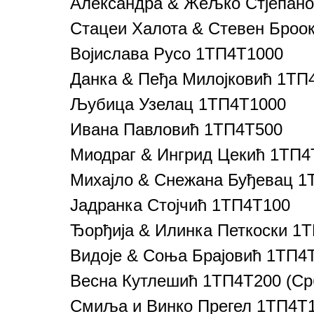
Александра & Жељко Стјепан
Стацеи Халота & Стевен Броо
Војислава Русо 1ТП4Т1000
Данка & Пеђа Милојковић 1ТП
Љубица Узелац 1ТП4Т1000
Ивана Павловић 1ТП4Т500
Миодраг & Ингрид Цекић 1ТП4
Михајло & Снежана Буђевац 1
Јадранка Стојчић 1ТП4Т100
Ђорђија & Илинка Петкоски 1
Видоје & Соња Брајовић 1ТП4
Весна Кутлешић 1ТП4Т200 (Срб
Смиља и Винко Прегел 1ТП4Т