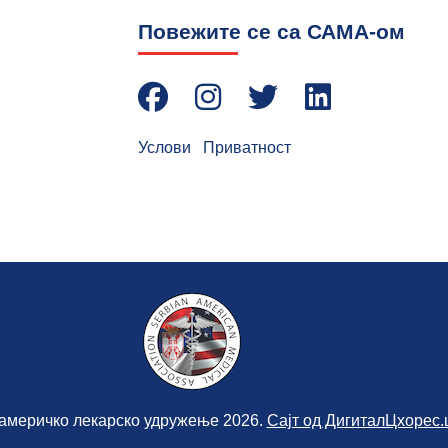
Повежите се са САМА-ом
Услови
|
Приватност
америчко лекарско удружење 2026.
Сајт од ДигиталЦхорес.