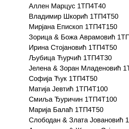
Аллен Марцус 1ТП4Т40
Владимир Шкорић 1ТП4Т50
Мирјана Епископ 1ТП4Т150
Зорица & Божа Аврамовић 1Т
Ирина Стојановић 1ТП4Т50
Љубица Ћурчић 1ТП4Т30
Јелена & Зоран Младеновић 
Софија Ћук 1ТП4Т50
Матија Јевтић 1ТП4Т100
Смиља Ђуричин 1ТП4Т100
Марија Балаћ 1ТП4Т50
Слободан & Злата Јовановић 