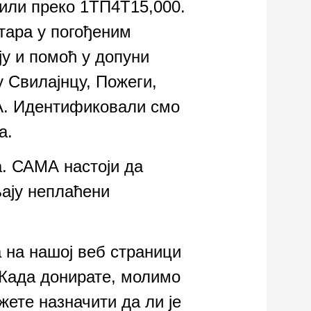
или преко 1ТП4Т15,000.
тара у погођеним
у и помоћ у допуни
 Свилајнцу, Пожеги,
А. Идентификовали смо
а.
а. САМА настоји да
љају неплаћени
на нашој веб страници
 Када донирате, молимо
ете назначити да ли је