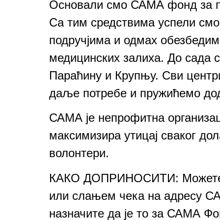
Основали смо САМА фонд за п
Са тим средствима успели смо
подручјима и одмах обезбедим
медицинских залиха. До сада 
Параћину и Крупњу. Сви центр
даље потребе и пружићемо дод
САМА је непрофитна организаци
максимизира утицај сваког дол
волонтери.
КАКО ДОПРИНОСИТИ: Можете да
или слањем чека на адресу СА
назначите да је то за САМА Фо