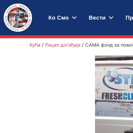
Ко Смо
Вести
Пр
Кућа
/
Рецап догађаја
/
САМА фонд за помо