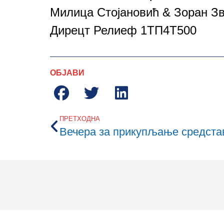
Милица Стојановић & Зоран З
Дирецт Релиеф 1ТП4Т500
ОБЈАВИ
ПРЕТХОДНА